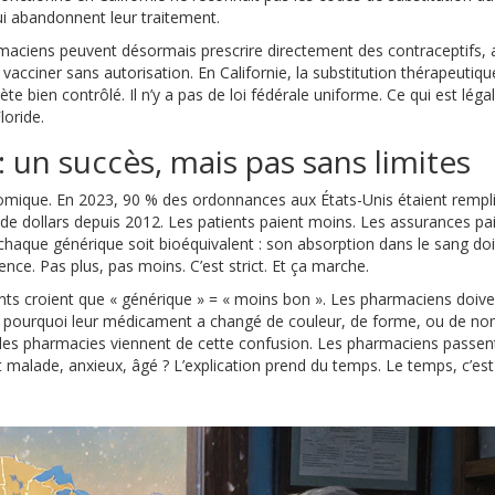
qui abandonnent leur traitement.
rmaciens peuvent désormais prescrire directement des contraceptifs, 
cciner sans autorisation. En Californie, la substitution thérapeutiqu
bète bien contrôlé. Il n’y a pas de loi fédérale uniforme. Ce qui est légal
loride.
: un succès, mais pas sans limites
nomique. En 2023, 90 % des ordonnances aux États-Unis étaient rempl
de dollars depuis 2012. Les patients paient moins. Les assurances pa
haque générique soit bioéquivalent : son absorption dans le sang doi
ce. Pas plus, pas moins. C’est strict. Et ça marche.
ents croient que « générique » = « moins bon ». Les pharmaciens doive
 pourquoi leur médicament a changé de couleur, de forme, ou de no
es pharmacies viennent de cette confusion. Les pharmaciens passent
st malade, anxieux, âgé ? L’explication prend du temps. Le temps, c’est