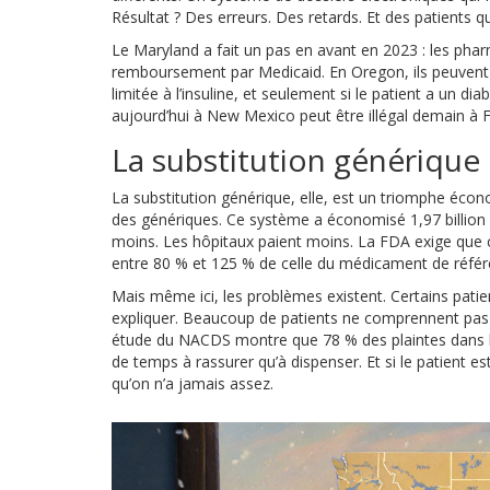
Résultat ? Des erreurs. Des retards. Et des patients 
Le Maryland a fait un pas en avant en 2023 : les pha
remboursement par Medicaid. En Oregon, ils peuvent va
limitée à l’insuline, et seulement si le patient a un dia
aujourd’hui à New Mexico peut être illégal demain à F
La substitution générique 
La substitution générique, elle, est un triomphe éco
des génériques. Ce système a économisé 1,97 billion 
moins. Les hôpitaux paient moins. La FDA exige que c
entre 80 % et 125 % de celle du médicament de référen
Mais même ici, les problèmes existent. Certains pati
expliquer. Beaucoup de patients ne comprennent pas
étude du NACDS montre que 78 % des plaintes dans l
de temps à rassurer qu’à dispenser. Et si le patient e
qu’on n’a jamais assez.