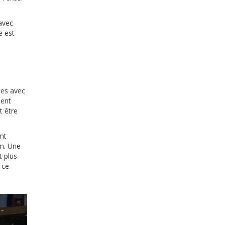
avec
e est
ies avec
ient
t être
nt
m. Une
 plus
 ce