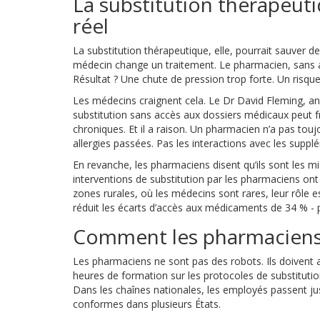
La substitution thérapeut
réel
La substitution thérapeutique, elle, pourrait sauver 
médecin change un traitement. Le pharmacien, sans a
Résultat ? Une chute de pression trop forte. Un risque
Les médecins craignent cela. Le Dr David Fleming, anc
substitution sans accès aux dossiers médicaux peut fr
chroniques. Et il a raison. Un pharmacien n’a pas toujou
allergies passées. Pas les interactions avec les suppl
En revanche, les pharmaciens disent qu’ils sont les m
interventions de substitution par les pharmaciens on
zones rurales, où les médecins sont rares, leur rôle 
réduit les écarts d’accès aux médicaments de 34 % - pre
Comment les pharmaciens s
Les pharmaciens ne sont pas des robots. Ils doivent ap
heures de formation sur les protocoles de substitution. 
Dans les chaînes nationales, les employés passent j
conformes dans plusieurs États.