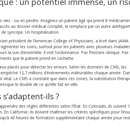
ique : un potentiel immense, un ri
des vies - ou en perdre. Imaginez un patient âgé qui prend 8 médicame
ccès au dossier médical complet, le remplace par un autre antihyper
 de syncope. Un hospitalisation.
ien président de l’American College of Physicians, a écrit dans JAMA
agmenter les soins, surtout pour les patients avec plusieurs maladie
rs la vue d’ensemble. Il voit l’ordonnance. Pas l’histoire clinique. Pas 
éments que le patient prend en cachette.
ieux placés pour détecter les erreurs. Selon les données de CMS, les
t empêché 12,7 millions d’événements indésirables chaque année. Dan
est vital. Le CMS a constaté que dans ces zones, la substitution théra
sque le double de ce qu’elle fait en ville.
’adaptent-ils ?
prendre des règles différentes selon l’État. En Colorado, ils suivent 
En Californie, ils doivent maîtriser les critères spécifiques pour l’insu
usqu’à 40 heures de formation supplémentaire chaque année pour res