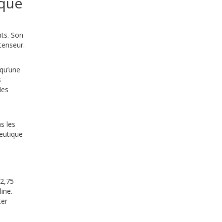
sque
nts. Son
tenseur.
 qu’une
s
les
s les
peutique
12,75
line.
ter