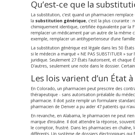
Qu’est-ce que la substitu
La substitution, c’est quand un pharmacien remplace u
la
substitution générique
, c’est la plus courante
chimiquement identique, certifiée équivalente par la
remplacer un médicament par un autre de la même cla
exemple, remplacer un antihypertenseur d’une famill
La substitution générique est légale dans les 50 États
si le médecin a marqué « NE PAS SUBSTITUER » sur l’o
juridique. Seulement 27 États l’autorisent, et chaque 
D’autres, seulement une note dans le dossier. Certains
Les lois varient d’un État à
En Colorado, un pharmacien peut prescrire des contr
thérapeutique - sans autorisation préalable du médec
pharmacie. Il doit juste remplir un formulaire standard,
pharmacien de Denver a pu aider 47 patients qui n’ava
En revanche, en Alabama, le pharmacien ne peut ri
marque d’insuline. Il doit attendre la réponse, souve
le comptoir, frustré. Dans les pharmacies en chaîne, 
différents. Un système de dossiers électroniques qui 