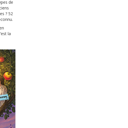
ypes de
ciens
es ? 52
econnu.
 en
’est la