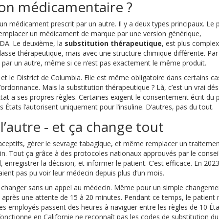
tion médicamentaire ?
n médicament prescrit par un autre. Il y a deux types principaux. Le 
 : remplacer un médicament de marque par une version générique,
 FDA. Le deuxième, la
substitution thérapeutique
, est plus complex
sse thérapeutique, mais avec une structure chimique différente. Par
e par un autre, même si ce n’est pas exactement le même produit.
 et le District de Columbia. Elle est même obligatoire dans certains ca
rdonnance. Mais la substitution thérapeutique ? Là, c’est un vrai dés
État a ses propres règles. Certaines exigent le consentement écrit du p
 États l’autorisent uniquement pour l’insuline. D’autres, pas du tout.
 l’autre - et ça change tout
aceptifs, gérer le sevrage tabagique, et même remplacer un traiteme
in. Tout ça grâce à des protocoles nationaux approuvés par le consei
 enregistrer la décision, et informer le patient. C’est efficace. En 202
ient pas pu voir leur médecin depuis plus d’un mois.
en changer sans un appel au médecin. Même pour un simple changeme
nt après une attente de 15 à 20 minutes. Pendant ce temps, le patient 
les employés passent des heures à naviguer entre les règles de 10 Éta
fonctionne en Californie ne reconnaît pas les codes de substitution du