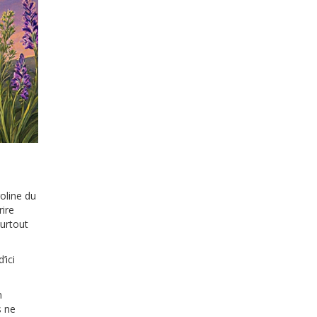
roline du
rire
surtout
’ici
n
s ne