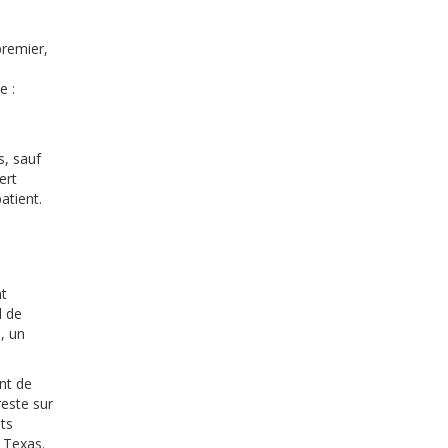
premier,
e :
s, sauf
ert
atient.
nt
l de
3, un
nt de
reste sur
ts
 Texas.