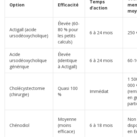
Temps
Option
Efficacité
men
d’action
moy
Élevée (60-
Actigall
(acide
80 % pour
6 à 24 mois
250 
ursodéoxycholique)
les petits
calculs)
Acide
Élevée
ursodéoxycholique
(identique
6 à 24 mois
60-1
générique
à Actigall)
1 50
000 
Cholécystectomie
Quasi 100
Immédiat
(rem
(chirurgie)
%
en g
parti
Moyenne
Non
Chénodiol
(moins
6 à 18 mois
disp
efficace)
en E