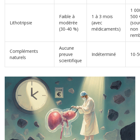
1 00
Faible à
1 à 3 mois
500 
Lithotripsie
modérée
(avec
(sou
(30-40 %)
médicaments)
non
remb
Aucune
Compléments
preuve
Indéterminé
10-5
naturels
scientifique