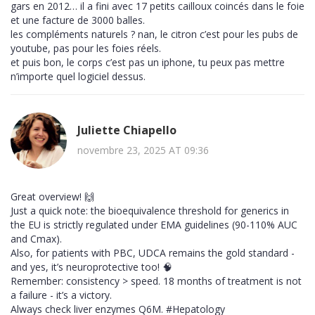
gars en 2012… il a fini avec 17 petits cailloux coincés dans le foie
et une facture de 3000 balles.
les compléments naturels ? nan, le citron c’est pour les pubs de
youtube, pas pour les foies réels.
et puis bon, le corps c’est pas un iphone, tu peux pas mettre
n’importe quel logiciel dessus.
Juliette Chiapello
novembre 23, 2025 AT 09:36
Great overview! 🙌
Just a quick note: the bioequivalence threshold for generics in
the EU is strictly regulated under EMA guidelines (90-110% AUC
and Cmax).
Also, for patients with PBC, UDCA remains the gold standard -
and yes, it’s neuroprotective too! 🧠
Remember: consistency > speed. 18 months of treatment is not
a failure - it’s a victory.
Always check liver enzymes Q6M. #Hepatology