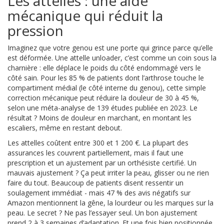
Les attelles : une aide
mécanique qui réduit la
pression
Imaginez que votre genou est une porte qui grince parce qu’elle
est déformée. Une attelle unloader, c’est comme un coin sous la
charnière : elle déplace le poids du côté endommagé vers le
côté sain. Pour les 85 % de patients dont l’arthrose touche le
compartiment médial (le côté interne du genou), cette simple
correction mécanique peut réduire la douleur de 30 à 45 %,
selon une méta-analyse de 139 études publiée en 2023. Le
résultat ? Moins de douleur en marchant, en montant les
escaliers, même en restant debout.
Les attelles coûtent entre 300 et 1 200 €. La plupart des
assurances les couvrent partiellement, mais il faut une
prescription et un ajustement par un orthésiste certifié. Un
mauvais ajustement ? Ça peut irriter la peau, glisser ou ne rien
faire du tout. Beaucoup de patients disent ressentir un
soulagement immédiat - mais 47 % des avis négatifs sur
Amazon mentionnent la gêne, la lourdeur ou les marques sur la
peau. Le secret ? Ne pas l’essayer seul. Un bon ajustement
prend 2 à 3 semaines d’adaptation. Et une fois bien positionnée,