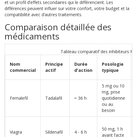
et un profil d’effets secondaires qui le différencient. Les
différences peuvent influer sur votre confort, votre budget et la
compatibilité avec d’autres traitements.
Comparaison détaillée des
médicaments
Tableau comparatif des inhibiteurs PD
Nom
Principe
Durée
Posologie
commercial
actif
d'action
typique
5 mg ou 10
mg, prise
Femalefil
Tadalafil
≈ 36 h
quotidienne
ou au
besoin
50 mg, 1 h
Viagra
Sildenafil
4 - 6 h
avant l’acte