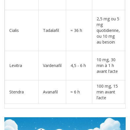
2,5 mg ou 5
mg
Cialis
Tadalafil
≈ 36 h
quotidienne,
ou 10 mg
au besoin
10 mg, 30
Levitra
Vardenafil
4,5 - 6 h
min à 1 h
avant l’acte
100 mg, 15
Stendra
Avanafil
≈ 6 h
min avant
l’acte