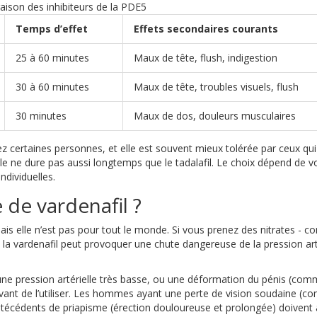
ison des inhibiteurs de la PDE5
Temps d’effet
Effets secondaires courants
25 à 60 minutes
Maux de tête, flush, indigestion
30 à 60 minutes
Maux de tête, troubles visuels, flush
30 minutes
Maux de dos, douleurs musculaires
hez certaines personnes, et elle est souvent mieux tolérée par ceux qui
lle ne dure pas aussi longtemps que le tadalafil. Le choix dépend de v
ndividuelles.
 de vardenafil ?
is elle n’est pas pour tout le monde. Si vous prenez des nitrates - 
 la vardenafil peut provoquer une chute dangereuse de la pression arté
ne pression artérielle très basse, ou une déformation du pénis (com
ant de l’utiliser. Les hommes ayant une perte de vision soudaine (c
ntécédents de priapisme (érection douloureuse et prolongée) doivent 