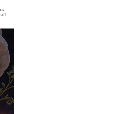
ins
afil