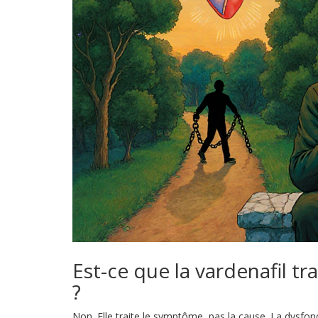
Est-ce que la vardenafil tr
?
Non. Elle traite le symptôme, pas la cause. La dysfon