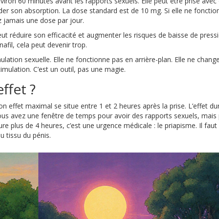
viron 60 minutes avant les rapports sexuels. Elle peut être prise avec
rder son absorption. La dose standard est de 10 mg. Si elle ne fonctio
jamais une dose par jour.
 réduire son efficacité et augmenter les risques de baisse de press
nafil, cela peut devenir trop.
ulation sexuelle. Elle ne fonctionne pas en arrière-plan. Elle ne chang
timulation. C’est un outil, pas une magie.
ffet ?
 effet maximal se situe entre 1 et 2 heures après la prise. L’effet du
vous avez une fenêtre de temps pour avoir des rapports sexuels, mais
e plus de 4 heures, c’est une urgence médicale : le priapisme. Il faut 
 tissu du pénis.