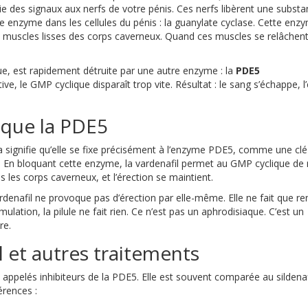
 des signaux aux nerfs de votre pénis. Ces nerfs libèrent une substa
ne enzyme dans les cellules du pénis : la guanylate cyclase. Cette enz
 muscles lisses des corps caverneux. Quand ces muscles se relâchent
ue, est rapidement détruite par une autre enzyme : la
PDE5
ve, le GMP cyclique disparaît trop vite. Résultat : le sang s’échappe, l
oque la PDE5
ela signifie qu’elle se fixe précisément à l’enzyme PDE5, comme une cl
e. En bloquant cette enzyme, la vardenafil permet au GMP cyclique de 
s les corps caverneux, et l’érection se maintient.
ardenafil ne provoque pas d’érection par elle-même. Elle ne fait que re
mulation, la pilule ne fait rien. Ce n’est pas un aphrodisiaque. C’est un
re.
l et autres traitements
 appelés inhibiteurs de la PDE5. Elle est souvent comparée au sildenaf
férences :