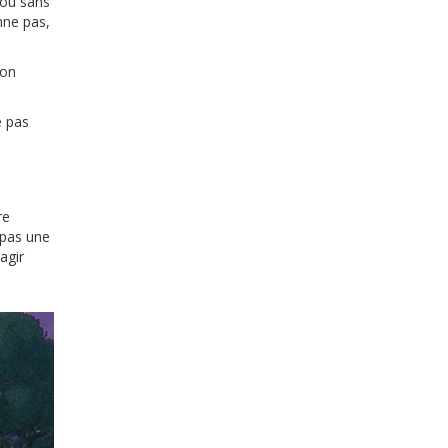
 ou sans
nne pas,
ion
e pas
re
 pas une
agir