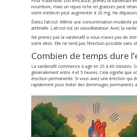
Pour maximiser son efficacité, prenez la vardenafil en
nourriture, mais un repas riche en graisses peut reta
votre médecin peut augmenter à 20 mg. Ne dépassez 
Évitez l’alcool. Même une consommation modérée peut
artérielle. L’alcool est un vasodilatateur. Avec la varde
Ne prenez pas la vardenafil si vous n’avez pas de stim
votre désir. Elle ne rend pas l’érection possible sans s
Combien de temps dure l’e
La vardenafil commence à agir en 25 à 60 minutes. Son
généralement entre 4 et 5 heures. Cela signifie que 
érection permanente. Si vous avez une érection qui dur
rapidement pour éviter des dommages permanents au