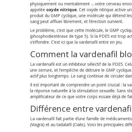
physiquement ou mentalement -, votre cerveau envoie
appelée
oxyde nitrique
. Cet oxyde nitrique active u
produit du GMP cyclique, une molécule qui détend les
sang peut affluer librement, et l’érection survient.
Le problème, c’est que cette molécule, le GMP cycliq
(phosphodiestérase de type 5). Si la PDE5 est trop acti
s’effondre. C’est ici que la vardenafil entre en jeu.
Comment la vardenafil bl
La vardenafil est un inhibiteur sélectif de la PDE5. C
une serrure, et l’empêche de détruire le GMP cycliqu
actif plus longtemps. Le sang continue de circuler dan
Il est important de comprendre un point crucial : la v
la réponse naturelle à la stimulation sexuelle. Sans sti
amplificateur de ce que votre corps essaie déjà de fai
Différence entre vardenafi
La vardenafil fait partie d’une famille de médicaments
(Viagra) et au tadalafil (Cialis). Voici les principales dif