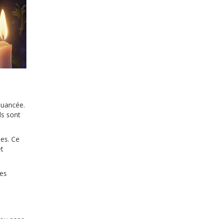
nuancée.
ls sont
nes. Ce
et
les