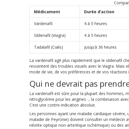
Compara
Médicament
Durée d’action
Vardenafil
4 à 5 heures
Sildenafil (Viagra)
4 à 5 heures
Tadalafil (Cialis)
Jusqu’à 36 heures
La vardenafil agit plus rapidement que le sildenafil c
ressentent des troubles visuels avec le Viagra. Mais e
mode de vie, de vos préférences et de vos réactions i
Qui ne devrait pas prendre
La vardenafil est sûre pour la plupart des hommes, ma
nitroglycérine pour les angines -, la combinaison avec
C’est une contre-indication absolue.
Les personnes ayant une maladie cardiaque sévère, u
maladie de Peyronie) doivent consulter un médecin av
névrite optique non-arteritique ischémique) ou des a