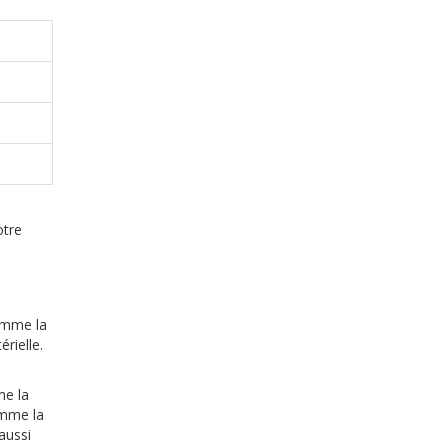
otre
comme la
rielle.
me la
omme la
aussi