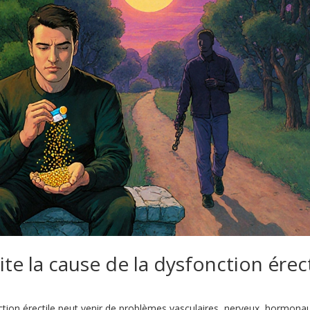
aite la cause de la dysfonction érect
ction érectile peut venir de problèmes vasculaires, nerveux, hormona