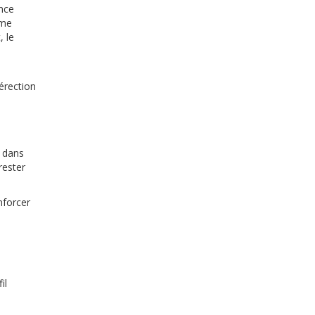
nce
yme
, le
’érection
é dans
rester
nforcer
il