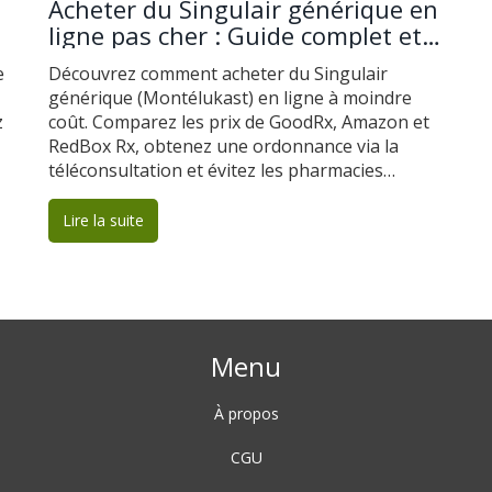
Acheter du Singulair générique en
ligne pas cher : Guide complet et
sécurisé
e
Découvrez comment acheter du Singulair
générique (Montélukast) en ligne à moindre
z
coût. Comparez les prix de GoodRx, Amazon et
RedBox Rx, obtenez une ordonnance via la
téléconsultation et évitez les pharmacies
illégales.
Lire la suite
Menu
À propos
CGU