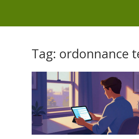
Tag: ordonnance t