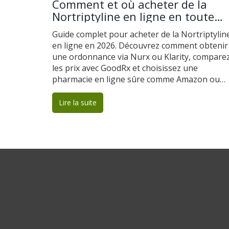
Comment et où acheter de la
Nortriptyline en ligne en toute
sécurité
Guide complet pour acheter de la Nortriptylin
en ligne en 2026. Découvrez comment obtenir
une ordonnance via Nurx ou Klarity, compare
les prix avec GoodRx et choisissez une
pharmacie en ligne sûre comme Amazon ou
Marley Drug.
Lire la suite