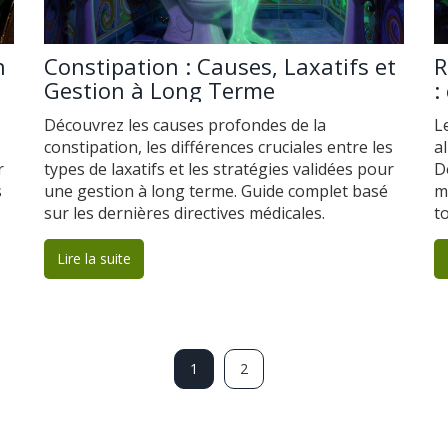
n
Constipation : Causes, Laxatifs et
R
Gestion à Long Terme
:
l
Découvrez les causes profondes de la
L
constipation, les différences cruciales entre les
a
r
types de laxatifs et les stratégies validées pour
D
s
une gestion à long terme. Guide complet basé
m
sur les dernières directives médicales.
t
Lire la suite
1
2