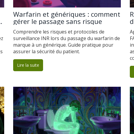
Warfarin et génériques : comment
R
gérer le passage sans risque
d
a
Comprendre les risques et protocoles de
A
ez
surveillance INR lors du passage du warfarin de
F
marque à un générique. Guide pratique pour
i
és
assurer la sécurité du patient.
a
c
d
Lire la suite