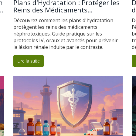
n
Plans d'Hydratation : Protéger les
D
Reins des Médicaments
d
Néphrotoxiques
r
Découvrez comment les plans d'hydratation
D
protègent les reins des médicaments
l
t
néphrotoxiques. Guide pratique sur les
b
protocoles IV, oraux et avancés pour prévenir
t
la lésion rénale induite par le contraste.
d
m
Lire la suite