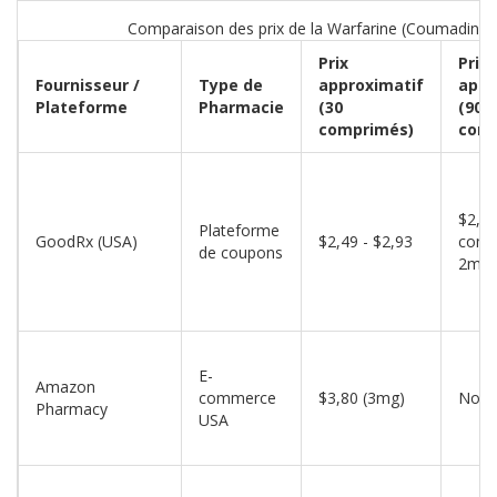
Comparaison des prix de la Warfarine (Coumadin g
Prix
Prix
Fournisseur /
Type de
approximatif
appr
Plateforme
Pharmacie
(30
(90-
comprimés)
comp
$2,93
Plateforme
GoodRx (USA)
$2,49 - $2,93
comp
de coupons
2mg)
E-
Amazon
commerce
$3,80 (3mg)
Non s
Pharmacy
USA