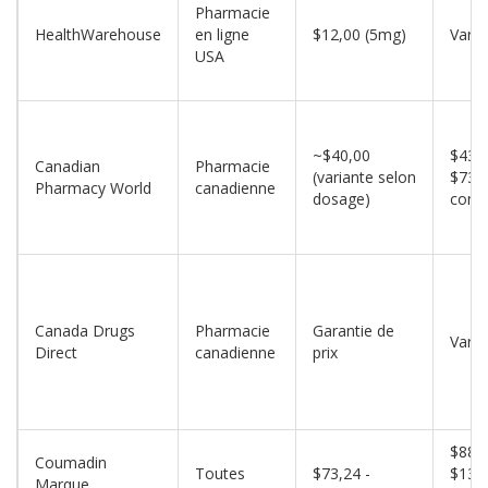
Pharmacie
HealthWarehouse
en ligne
$12,00 (5mg)
Varia
USA
~$40,00
$43,0
Canadian
Pharmacie
(variante selon
$73,0
Pharmacy World
canadienne
dosage)
comp
Canada Drugs
Pharmacie
Garantie de
Varia
Direct
canadienne
prix
$88,0
Coumadin
Toutes
$73,24 -
$132,
Marque