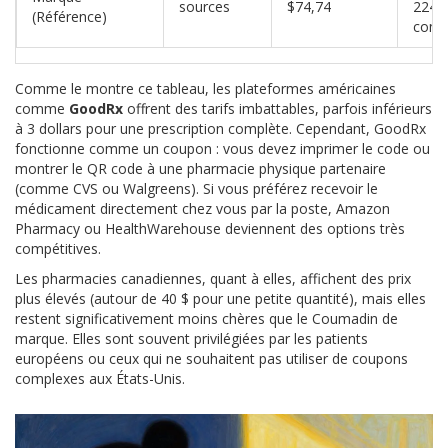
sources
$74,74
224
(Référence)
comp
Comme le montre ce tableau, les plateformes américaines
comme
GoodRx
offrent des tarifs imbattables, parfois inférieurs
à 3 dollars pour une prescription complète. Cependant, GoodRx
fonctionne comme un coupon : vous devez imprimer le code ou
montrer le QR code à une pharmacie physique partenaire
(comme CVS ou Walgreens). Si vous préférez recevoir le
médicament directement chez vous par la poste,
Amazon
Pharmacy
ou
HealthWarehouse
deviennent des options très
compétitives.
Les pharmacies canadiennes, quant à elles, affichent des prix
plus élevés (autour de 40 $ pour une petite quantité), mais elles
restent significativement moins chères que le Coumadin de
marque. Elles sont souvent privilégiées par les patients
européens ou ceux qui ne souhaitent pas utiliser de coupons
complexes aux États-Unis.