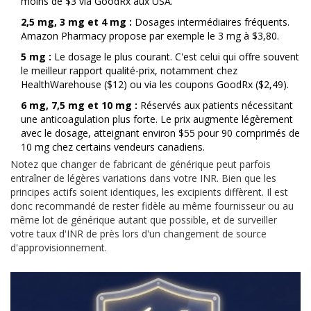
moins de $3 via GoodRx aux USA.
2,5 mg, 3 mg et 4 mg :
Dosages intermédiaires fréquents.
Amazon Pharmacy propose par exemple le 3 mg à $3,80.
5 mg :
Le dosage le plus courant. C'est celui qui offre souvent
le meilleur rapport qualité-prix, notamment chez
HealthWarehouse ($12) ou via les coupons GoodRx ($2,49).
6 mg, 7,5 mg et 10 mg :
Réservés aux patients nécessitant
une anticoagulation plus forte. Le prix augmente légèrement
avec le dosage, atteignant environ $55 pour 90 comprimés de
10 mg chez certains vendeurs canadiens.
Notez que changer de fabricant de générique peut parfois
entraîner de légères variations dans votre INR. Bien que les
principes actifs soient identiques, les excipients diffèrent. Il est
donc recommandé de rester fidèle au même fournisseur ou au
même lot de générique autant que possible, et de surveiller
votre taux d'INR de près lors d'un changement de source
d'approvisionnement.