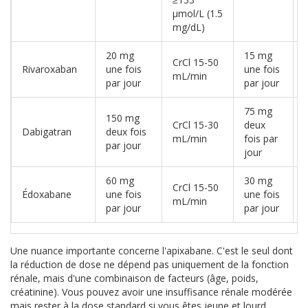
µmol/L (1.5
mg/dL)
20 mg
15 mg
CrCl 15-50
Rivaroxaban
une fois
une fois
mL/min
par jour
par jour
75 mg
150 mg
CrCl 15-30
deux
Dabigatran
deux fois
mL/min
fois par
par jour
jour
60 mg
30 mg
CrCl 15-50
Édoxabane
une fois
une fois
mL/min
par jour
par jour
Une nuance importante concerne l'
apixabane
. C'est le seul dont
la réduction de dose ne dépend pas uniquement de la fonction
rénale, mais d'une combinaison de facteurs (âge, poids,
créatinine). Vous pouvez avoir une insuffisance rénale modérée
mais rester à la dose standard si vous êtes jeune et lourd.