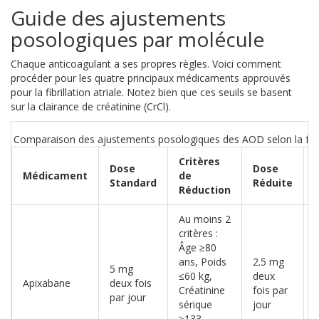
Guide des ajustements
posologiques par molécule
Chaque anticoagulant a ses propres règles. Voici comment
procéder pour les quatre principaux médicaments approuvés
pour la fibrillation atriale. Notez bien que ces seuils se basent
sur la clairance de créatinine (CrCl).
Comparaison des ajustements posologiques des AOD selon la fon
Critères
Dose
Dose
Médicament
de
Standard
Réduite
Réduction
Au moins 2
critères :
Âge ≥80
ans, Poids
2.5 mg
5 mg
≤60 kg,
deux
Apixabane
deux fois
Créatinine
fois par
par jour
(
sérique
jour
≥133