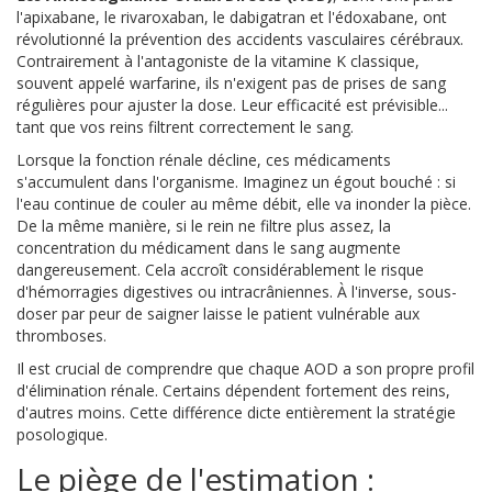
l'apixabane, le rivaroxaban, le dabigatran et l'édoxabane
, ont
révolutionné la prévention des accidents vasculaires cérébraux.
Contrairement à l'antagoniste de la vitamine K classique,
souvent appelé
warfarine
, ils n'exigent pas de prises de sang
régulières pour ajuster la dose. Leur efficacité est prévisible...
tant que vos reins filtrent correctement le sang.
Lorsque la fonction rénale décline, ces médicaments
s'accumulent dans l'organisme. Imaginez un égout bouché : si
l'eau continue de couler au même débit, elle va inonder la pièce.
De la même manière, si le rein ne filtre plus assez, la
concentration du médicament dans le sang augmente
dangereusement. Cela accroît considérablement le risque
d'hémorragies digestives ou intracrâniennes. À l'inverse, sous-
doser par peur de saigner laisse le patient vulnérable aux
thromboses.
Il est crucial de comprendre que chaque AOD a son propre profil
d'élimination rénale. Certains dépendent fortement des reins,
d'autres moins. Cette différence dicte entièrement la stratégie
posologique.
Le piège de l'estimation :