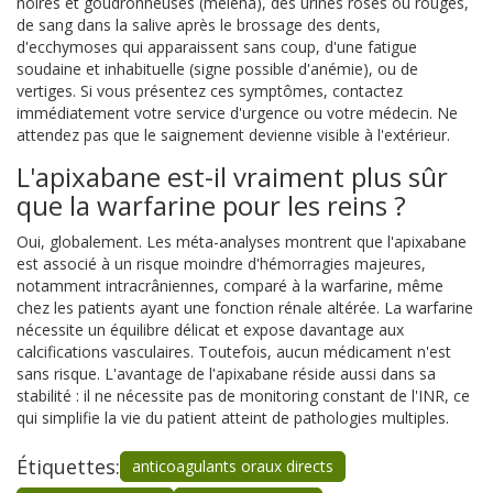
noires et goudronneuses (méléna), des urines roses ou rouges,
de sang dans la salive après le brossage des dents,
d'ecchymoses qui apparaissent sans coup, d'une fatigue
soudaine et inhabituelle (signe possible d'anémie), ou de
vertiges. Si vous présentez ces symptômes, contactez
immédiatement votre service d'urgence ou votre médecin. Ne
attendez pas que le saignement devienne visible à l'extérieur.
L'apixabane est-il vraiment plus sûr
que la warfarine pour les reins ?
Oui, globalement. Les méta-analyses montrent que l'apixabane
est associé à un risque moindre d'hémorragies majeures,
notamment intracrâniennes, comparé à la warfarine, même
chez les patients ayant une fonction rénale altérée. La warfarine
nécessite un équilibre délicat et expose davantage aux
calcifications vasculaires. Toutefois, aucun médicament n'est
sans risque. L'avantage de l'apixabane réside aussi dans sa
stabilité : il ne nécessite pas de monitoring constant de l'INR, ce
qui simplifie la vie du patient atteint de pathologies multiples.
Étiquettes:
anticoagulants oraux directs