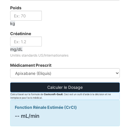
Poids
kg
Créatinine
mg/dL
Unités standards US/Internationales
Médicament Prescrit
Calculer le Dosage
Calcul basé sur la formule de
Cockcroft-Gault
. Ceci est un outil d'aide à la décision et ne
remplace pas l'avis médical.
Fonction Rénale Estimée (CrCl)
--
mL/min