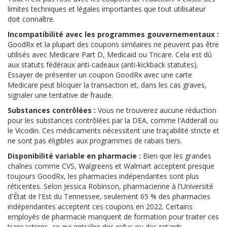
limites techniques et légales importantes que tout utilisateur
doit connaître.
Incompatibilité avec les programmes gouvernementaux :
GoodRx et la plupart des coupons similaires ne peuvent pas être
utilisés avec Medicare Part D, Medicaid ou Tricare. Cela est dû
aux statuts fédéraux anti-cadeaux (anti-kickback statutes).
Essayer de présenter un coupon GoodRx avec une carte
Medicare peut bloquer la transaction et, dans les cas graves,
signaler une tentative de fraude.
Substances contrôlées :
Vous ne trouverez aucune réduction
pour les substances contrôlées par la DEA, comme l'Adderall ou
le Vicodin. Ces médicaments nécessitent une traçabilité stricte et
ne sont pas éligibles aux programmes de rabais tiers.
Disponibilité variable en pharmacie :
Bien que les grandes
chaînes comme CVS, Walgreens et Walmart acceptent presque
toujours GoodRx, les pharmacies indépendantes sont plus
réticentes. Selon Jessica Robinson, pharmacienne à l'Université
d'État de l'Est du Tennessee, seulement 65 % des pharmacies
indépendantes acceptent ces coupons en 2022. Certains
employés de pharmacie manquent de formation pour traiter ces
transactions, ce qui entraîne des refus ou des retards.