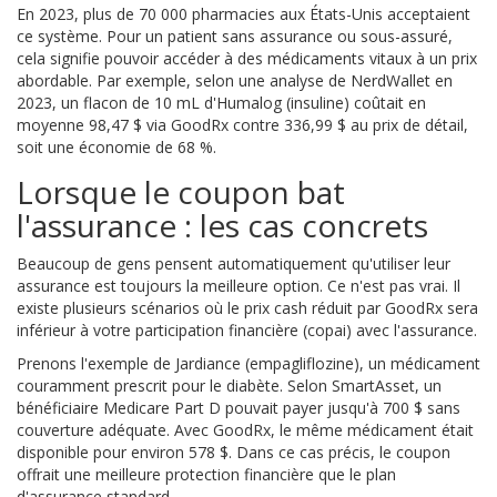
En 2023, plus de 70 000 pharmacies aux États-Unis acceptaient
ce système. Pour un patient sans assurance ou sous-assuré,
cela signifie pouvoir accéder à des médicaments vitaux à un prix
abordable. Par exemple, selon une analyse de NerdWallet en
2023, un flacon de 10 mL d'Humalog (insuline) coûtait en
moyenne 98,47 $ via GoodRx contre 336,99 $ au prix de détail,
soit une économie de 68 %.
Lorsque le coupon bat
l'assurance : les cas concrets
Beaucoup de gens pensent automatiquement qu'utiliser leur
assurance est toujours la meilleure option. Ce n'est pas vrai. Il
existe plusieurs scénarios où le prix cash réduit par GoodRx sera
inférieur à votre participation financière (copai) avec l'assurance.
Prenons l'exemple de Jardiance (empagliflozine), un médicament
couramment prescrit pour le diabète. Selon SmartAsset, un
bénéficiaire Medicare Part D pouvait payer jusqu'à 700 $ sans
couverture adéquate. Avec GoodRx, le même médicament était
disponible pour environ 578 $. Dans ce cas précis, le coupon
offrait une meilleure protection financière que le plan
d'assurance standard.