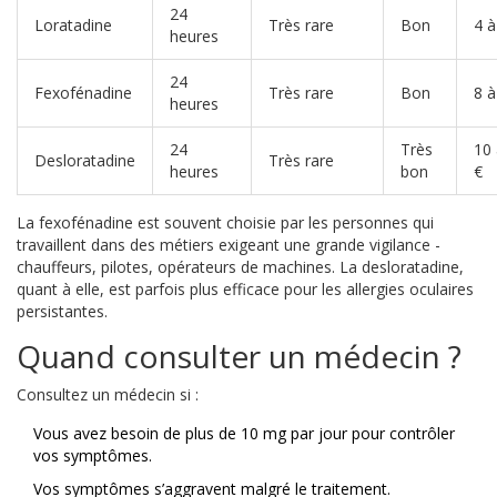
24
Loratadine
Très rare
Bon
4 à
heures
24
Fexofénadine
Très rare
Bon
8 à
heures
24
Très
10 
Desloratadine
Très rare
heures
bon
€
La fexofénadine est souvent choisie par les personnes qui
travaillent dans des métiers exigeant une grande vigilance -
chauffeurs, pilotes, opérateurs de machines. La desloratadine,
quant à elle, est parfois plus efficace pour les allergies oculaires
persistantes.
Quand consulter un médecin ?
Consultez un médecin si :
Vous avez besoin de plus de 10 mg par jour pour contrôler
vos symptômes.
Vos symptômes s’aggravent malgré le traitement.