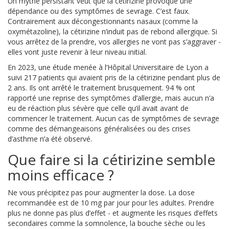
Un mythe persistant veut que la cétirizine provoque une
dépendance ou des symptômes de sevrage. C’est faux.
Contrairement aux décongestionnants nasaux (comme la
oxymétazoline), la cétirizine n’induit pas de rebond allergique. Si
vous arrêtez de la prendre, vos allergies ne vont pas s’aggraver -
elles vont juste revenir à leur niveau initial.
En 2023, une étude menée à l’Hôpital Universitaire de Lyon a
suivi 217 patients qui avaient pris de la cétirizine pendant plus de
2 ans. Ils ont arrêté le traitement brusquement. 94 % ont
rapporté une reprise des symptômes d’allergie, mais aucun n’a
eu de réaction plus sévère que celle qu’il avait avant de
commencer le traitement. Aucun cas de symptômes de sevrage
comme des démangeaisons généralisées ou des crises
d’asthme n’a été observé.
Que faire si la cétirizine semble
moins efficace ?
Ne vous précipitez pas pour augmenter la dose. La dose
recommandée est de 10 mg par jour pour les adultes. Prendre
plus ne donne pas plus d’effet - et augmente les risques d’effets
secondaires comme la somnolence, la bouche sèche ou les