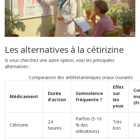
Les alternatives à la cétirizine
Si vous cherchez une autre option, voici les principales
alternatives :
Comparaison des antihistaminiques oraux courants
Effet
Co
Durée
Somnolence
sur
Médicament
mo
d’action
fréquente ?
les
(F
yeux
Parfois (5-10
24
Très
Cétirizine
% des
5 à
heures
bon
utilisateurs)