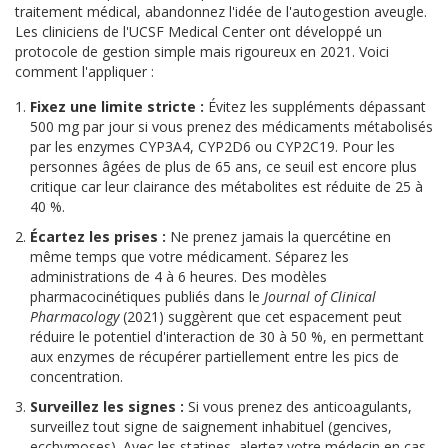
traitement médical, abandonnez l'idée de l'autogestion aveugle.
Les cliniciens de l'UCSF Medical Center ont développé un
protocole de gestion simple mais rigoureux en 2021. Voici
comment l'appliquer :
Fixez une limite stricte :
Évitez les suppléments dépassant
500 mg par jour si vous prenez des médicaments métabolisés
par les enzymes CYP3A4, CYP2D6 ou CYP2C19. Pour les
personnes âgées de plus de 65 ans, ce seuil est encore plus
critique car leur clairance des métabolites est réduite de 25 à
40 %.
Écartez les prises :
Ne prenez jamais la quercétine en
même temps que votre médicament. Séparez les
administrations de 4 à 6 heures. Des modèles
pharmacocinétiques publiés dans le
Journal of Clinical
Pharmacology
(2021) suggèrent que cet espacement peut
réduire le potentiel d'interaction de 30 à 50 %, en permettant
aux enzymes de récupérer partiellement entre les pics de
concentration.
Surveillez les signes :
Si vous prenez des anticoagulants,
surveillez tout signe de saignement inhabituel (gencives,
ecchymoses). Avec les statines, alertez votre médecin en cas