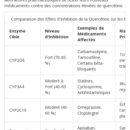
médicaments contre des concentrations élevées de quercétine.
Comparaison des Effets d'Inhibition de la Quercétine sur les 
Exemples de
Enzyme
Niveau
Risq
Médicaments
Cible
d'Inhibition
Princ
Affectés
Carbamazépine,
Toxic
Fort (70-85
Tamoxifène,
CYP2D6
ineffi
%)
Certains bêta-
trait
bloquants
Moderé à
Statines,
Rhab
CYP3A4
Fort (40-60
Cyclosporine,
rejet
%)
Antihistaminiques
Éche
Moderé (40-
Omeprazole,
CYP2C19
l'ant
60 %)
Clopidogrel
plaqu
Apixaban,
Saig