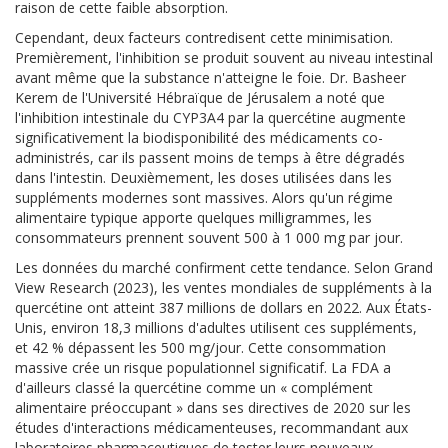
raison de cette faible absorption.
Cependant, deux facteurs contredisent cette minimisation.
Premièrement, l'inhibition se produit souvent au niveau intestinal
avant même que la substance n'atteigne le foie. Dr. Basheer
Kerem de l'Université Hébraïque de Jérusalem a noté que
l'inhibition intestinale du CYP3A4 par la quercétine augmente
significativement la biodisponibilité des médicaments co-
administrés, car ils passent moins de temps à être dégradés
dans l'intestin. Deuxièmement, les doses utilisées dans les
suppléments modernes sont massives. Alors qu'un régime
alimentaire typique apporte quelques milligrammes, les
consommateurs prennent souvent 500 à 1 000 mg par jour.
Les données du marché confirment cette tendance. Selon Grand
View Research (2023), les ventes mondiales de suppléments à la
quercétine ont atteint 387 millions de dollars en 2022. Aux États-
Unis, environ 18,3 millions d'adultes utilisent ces suppléments,
et 42 % dépassent les 500 mg/jour. Cette consommation
massive crée un risque populationnel significatif. La FDA a
d'ailleurs classé la quercétine comme un « complément
alimentaire préoccupant » dans ses directives de 2020 sur les
études d'interactions médicamenteuses, recommandant aux
laboratoires pharmaceutiques de tester leurs nouveaux