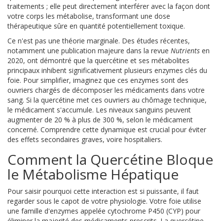
traitements ; elle peut directement interférer avec la façon dont
votre corps les métabolise, transformant une dose
thérapeutique sûre en quantité potentiellement toxique.
Ce n'est pas une théorie marginale. Des études récentes,
notamment une publication majeure dans la revue
Nutrients
en
2020, ont démontré que la quercétine et ses métabolites
principaux inhibent significativement plusieurs enzymes clés du
foie. Pour simplifier, imaginez que ces enzymes sont des
ouvriers chargés de décomposer les médicaments dans votre
sang. Si la quercétine met ces ouvriers au chômage technique,
le médicament s'accumule. Les niveaux sanguins peuvent
augmenter de 20 % à plus de 300 %, selon le médicament
concerné. Comprendre cette dynamique est crucial pour éviter
des effets secondaires graves, voire hospitaliers.
Comment la Quercétine Bloque
le Métabolisme Hépatique
Pour saisir pourquoi cette interaction est si puissante, il faut
regarder sous le capot de votre physiologie. Votre foie utilise
une famille d'enzymes appelée
cytochrome P450
(CYP)
pour
éliminer la majorité des médicaments prescrits. La quercétine