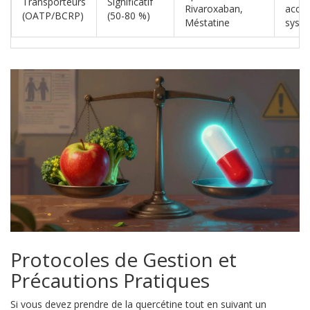
Transporteurs
Significatif
Rivaroxaban,
accu
(OATP/BCRP)
(50-80 %)
Méstatine
syst
Protocoles de Gestion et
Précautions Pratiques
Si vous devez prendre de la quercétine tout en suivant un