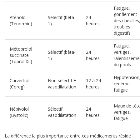
Fatigue,
gonflement
Aténolol
Sélectif (bêta-
24
des chevilles
(Tenormin)
1)
heures
troubles
digestifs
Fatigue,
Métoprolol
Sélectif (bêta-
24
vertiges,
succinate
1)
heures
ralentisseme
(Toprol XL)
du pouls
Hypotension
Carvédilol
Non sélectif +
12 à 24
œdème,
(Coreg)
vasodilatation
heures
fatigue
Maux de tête
Nébivolol
Sélectif +
24
vertiges,
(Bystolic)
vasodilatation
heures
fatigue
La différence la plus importante entre ces médicaments réside