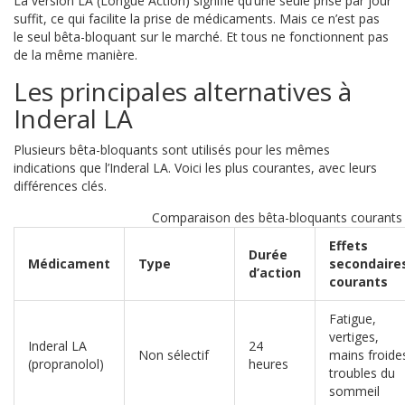
La version LA (Longue Action) signifie qu’une seule prise par jour
suffit, ce qui facilite la prise de médicaments. Mais ce n’est pas
le seul bêta-bloquant sur le marché. Et tous ne fonctionnent pas
de la même manière.
Les principales alternatives à
Inderal LA
Plusieurs bêta-bloquants sont utilisés pour les mêmes
indications que l’Inderal LA. Voici les plus courantes, avec leurs
différences clés.
Comparaison des bêta-bloquants courants
Effets
Durée
Médicament
Type
secondaire
d’action
courants
Fatigue,
vertiges,
Inderal LA
24
Non sélectif
mains froide
(propranolol)
heures
troubles du
sommeil